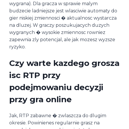
wygrana). Dla gracza w sprawie malym
budzecie ladniejsze jest wlasciwie automaty do
gier niskiej zmiennosci � aktualnosc wystarcza
na dluzej. W graczy poszukujacych duzych
wygranych � wysokie zmiennosc rowniez
zapewnia zly potencjal, ale jak mozesz wyzsze
ryzyko.
Czy warte kazdego grosza
isc RTP przy
podejmowaniu decyzji
przy gra online
Jak, RTP zabawne � zwlaszcza do dlugim
okresie. Powinienes regularnie grasz na