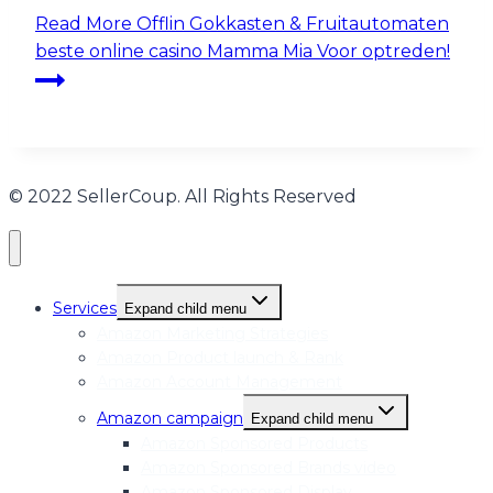
Read More
Offlin Gokkasten & Fruitautomaten
beste online casino Mamma Mia Voor optreden!
© 2022 SellerCoup. All Rights Reserved
Services
Expand child menu
Amazon Marketing Strategies
Amazon Product launch & Rank
Amazon Account Management
Amazon campaign
Expand child menu
Amazon Sponsored Products
Amazon Sponsored Brands video
Amazon Sponsored Display