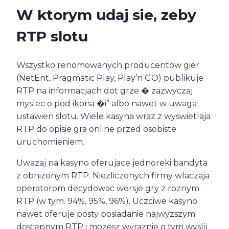
W ktorym udaj sie, zeby
RTP slotu
Wszystko renomowanych producentow gier
(NetEnt, Pragmatic Play, Play’n GO) publikuje
RTP na informacjach dot grze � zazwyczaj
myslec o pod ikona �i” albo nawet w uwaga
ustawien slotu. Wiele kasyna wraz z wyswietlaja
RTP do opisie gra online przed osobiste
uruchomieniem.
Uwazaj na kasyno oferujace jednoreki bandyta
z obnizonym RTP. Niezliczonych firmy wlaczaja
operatorom decydowac wersje gry z roznym
RTP (w tym. 94%, 95%, 96%). Uczciwe kasyno
nawet oferuje posty posiadanie najwyzszym
dostepnym RTP i mozesz wyraznie o tym wyslij