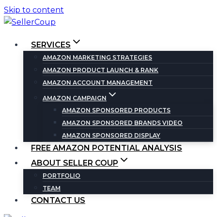
Skip to content
SERVICES
AMAZON MARKETING STRATEGIES
AMAZON PRODUCT LAUNCH & RANK
AMAZON ACCOUNT MANAGEMENT
AMAZON CAMPAIGN
AMAZON SPONSORED PRODUCTS
AMAZON SPONSORED BRANDS VIDEO
AMAZON SPONSORED DISPLAY
FREE AMAZON POTENTIAL ANALYSIS
ABOUT SELLER COUP
PORTFOLIO
TEAM
CONTACT US