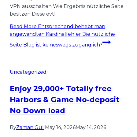
VPN ausschalten Wie Ergebnis nützliche Seite
besitzen Diese evtl.
Read More
Entsprechend behebt man
angewandten Kardinalfehler Die nützliche
Seite Blog ist keineswegs zugänglich?
Uncategorized
Enjoy 29,000+ Totally free
Harbors & Game No-deposit
No Down load
By
Zaman Gul
May 14, 2026
May 14, 2026