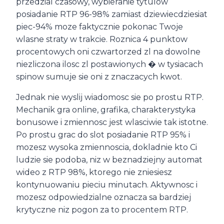
przedzial czasowy, wybieranie tytulow
posiadanie RTP 96-98% zamiast dziewiecdziesiat
piec-94% moze faktycznie pokonac Twoje
wlasne straty w trakcie. Roznica 4 punktow
procentowych oni czwartorzed zl na dowolne
niezliczona ilosc zl postawionych � w tysiacach
spinow sumuje sie oni z znaczacych kwot.
Jednak nie wyslij wiadomosc sie po prostu RTP.
Mechanik gra online, grafika, charakterystyka
bonusowe i zmiennosc jest wlasciwie tak istotne.
Po prostu grac do slot posiadanie RTP 95% i
mozesz wysoka zmiennoscia, dokladnie kto Ci
ludzie sie podoba, niz w beznadziejny automat
wideo z RTP 98%, ktorego nie zniesiesz
kontynuowaniu pieciu minutach. Aktywnosc i
mozesz odpowiedzialne oznacza sa bardziej
krytyczne niz pogon za to procentem RTP.