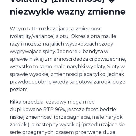
niezwykle wazny zmienne
W tym RTP rozkazujaca sa zmiennosc
(volatility/variance) slotu. Okresla ona ma, ile
razy i mozesz na jakich wysokosciach szopy
wygrywajace spiny. Jednoreki bandyta w
sprawie niskiej zmiennosci dadza ci powszechne,
wszystko to samo male narybki wyplaty. Sloty w
sprawie wysokiej zmiennosci placa tylko, jednak
prawdopodobnie wtedy sa gotowi zarobki duze
poziom.
Kilka przedzial czasowy moga miec
duplikowane RTP 96%, jeszcze facet bedzie
niskiej zmiennosci (przeciagniecia, male narybki
zarobki), a nastepny wysokiej (przedluzajace sie
serie przegranych, czasem przerwane duza