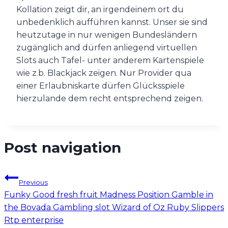
Kollation zeigt dir, an irgendeinem ort du
unbedenklich aufführen kannst. Unser sie sind
heutzutage in nur wenigen Bundesländern
zugänglich and dürfen anliegend virtuellen
Slots auch Tafel- unter anderem Kartenspiele
wie z.b. Blackjack zeigen. Nur Provider qua
einer Erlaubniskarte dürfen Glücksspiele
hierzulande dem recht entsprechend zeigen.
Post navigation
Previous
Funky Good fresh fruit Madness Position Gamble in
the Bovada Gambling slot Wizard of Oz Ruby Slippers
Rtp enterprise