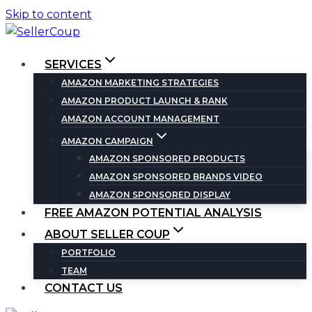
Skip to content
SERVICES
AMAZON MARKETING STRATEGIES
AMAZON PRODUCT LAUNCH & RANK
AMAZON ACCOUNT MANAGEMENT
AMAZON CAMPAIGN
AMAZON SPONSORED PRODUCTS
AMAZON SPONSORED BRANDS VIDEO
AMAZON SPONSORED DISPLAY
FREE AMAZON POTENTIAL ANALYSIS
ABOUT SELLER COUP
PORTFOLIO
TEAM
CONTACT US