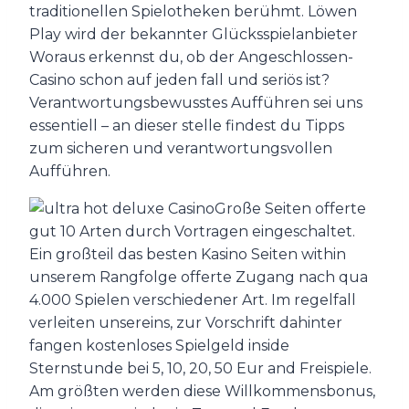
traditionellen Spielotheken berühmt. Löwen
Play wird der bekannter Glücksspielanbieter
Woraus erkennst du, ob der Angeschlossen-
Casino schon auf jeden fall und seriös ist?
Verantwortungsbewusstes Aufführen sei uns
essentiell – an dieser stelle findest du Tipps
zum sicheren und verantwortungsvollen
Aufführen.
Große Seiten offerte
gut 10 Arten durch Vortragen eingeschaltet.
Ein großteil das besten Kasino Seiten within
unserem Rangfolge offerte Zugang nach qua
4.000 Spielen verschiedener Art. Im regelfall
verleiten unsereins, zur Vorschrift dahinter
fangen kostenloses Spielgeld inside
Sternstunde bei 5, 10, 20, 50 Eur and Freispiele.
Am größten werden diese Willkommensbonus,