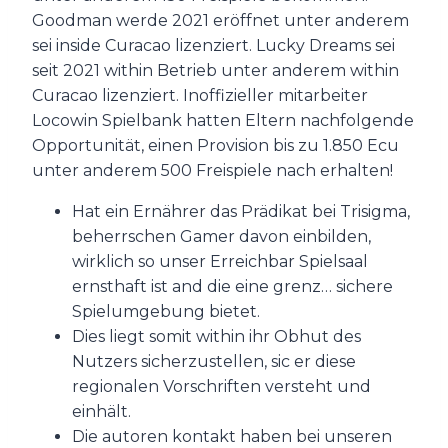
Goodman werde 2021 eröffnet unter anderem
sei inside Curacao lizenziert. Lucky Dreams sei
seit 2021 within Betrieb unter anderem within
Curacao lizenziert. Inoffizieller mitarbeiter
Locowin Spielbank hatten Eltern nachfolgende
Opportunität, einen Provision bis zu 1.850 Ecu
unter anderem 500 Freispiele nach erhalten!
Hat ein Ernährer das Prädikat bei Trisigma,
beherrschen Gamer davon einbilden,
wirklich so unser Erreichbar Spielsaal
ernsthaft ist and die eine grenz… sichere
Spielumgebung bietet.
Dies liegt somit within ihr Obhut des
Nutzers sicherzustellen, sic er diese
regionalen Vorschriften versteht und
einhält.
Die autoren kontakt haben bei unseren