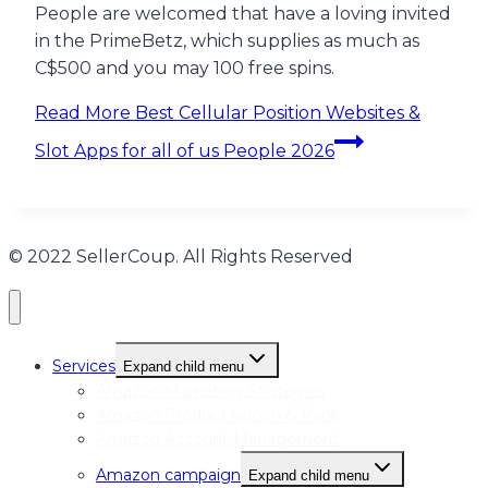
People are welcomed that have a loving invited
in the PrimeBetz, which supplies as much as
C$500 and you may 100 free spins.
Read More
Best Cellular Position Websites &
Slot Apps for all of us People 2026
© 2022 SellerCoup. All Rights Reserved
Services
Expand child menu
Amazon Marketing Strategies
Amazon Product launch & Rank
Amazon Account Management
Amazon campaign
Expand child menu