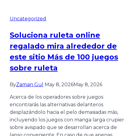
Uncategorized
Soluciona ruleta online
regalado mira alrededor de
este sitio Más de 100 juegos
sobre ruleta
By
Zaman Gul
May 8, 2026
May 8, 2026
Acerca de los operadores sobre juegos
encontrarás las alternativas delanteros
desplazándolo hacia el pelo demasiadas más,
incluyendo los juegos con manga larga crupier
sobre avispado que se desarrollan acerca de
lapso conveniente. En caso de que apenas