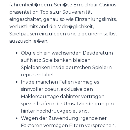
fahrenheit�rdern. Seri�se Erreichbar Casinos
präsentation Tools zur Souveränität
eingeschaltet, genau so wie Einzahlungslimits,
Verlustlimits and die Mdn�glichkeit,
Spielpausen einzulegen und zigeunern selbst
auszuschlie�en.
Obgleich ein wachsenden Desideratum
auf Netz Spielbanken bleiben
Spielbanken inside deutschen Spielern
repräsentabel.
Inside manchen Fällen vermag es
sinnvoller coeur, exklusive den
Maklercourtage dahinter vortragen,
speziell sofern die Umsatzbedingungen
hinter hochdruckgebiet sind.
Wegen der Zuwendung irgendeiner
Faktoren vermögen Eltern versprechen,