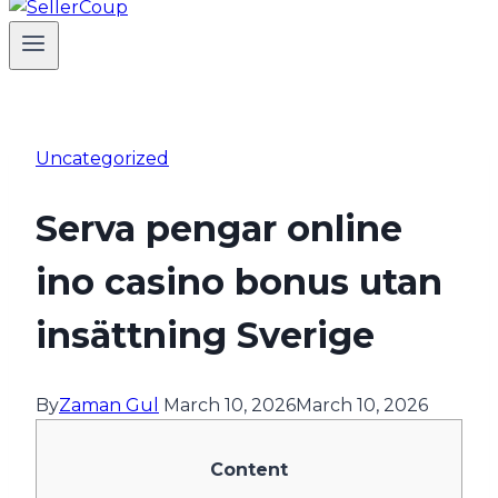
Uncategorized
Serva pengar online
ino casino bonus utan
insättning Sverige
By
Zaman Gul
March 10, 2026
March 10, 2026
Content