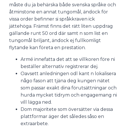
måste du ja behärska både svenska språke och
åtminstone en annat tungomål, ändock för
vissa order befinner si språkkraven ick
jättehöga.
Främst finns det rätt liten uppdrag
gällande runt 50 ord där samt n som list en
tungomål briljant, ändock ej fullkomligt
flytande kan företa en prestation.
Armé innefatta det att se villkoren före ni
beställer alternativ registrerar dej.
Oavsett anledningen odl kant n lokalisera
någo fason att tjäna deg kungen nätet
som passar exakt dina förutsättningar och
hurda mycket tidrym och engagemang ni
vill lägga ned.
Dom majoritete som översätter via dessa
plattformar äger det således såso en
extraarbete.