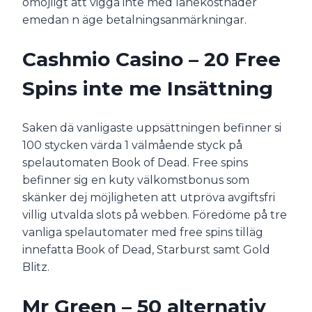
omöjligt att vigga inte med lånekostnader
emedan n äge betalningsanmärkningar.
Cashmio Casino – 20 Free
Spins inte me Insättning
Saken dä vanligaste uppsättningen befinner si
100 stycken värda 1 välmående styck på
spelautomaten Book of Dead. Free spins
befinner sig en kuty välkomstbonus som
skänker dej möjligheten att utpröva avgiftsfri
villig utvalda slots på webben. Föredöme på tre
vanliga spelautomater med free spins tilläg
innefatta Book of Dead, Starburst samt Gold
Blitz.
Mr Green – 50 alternativ