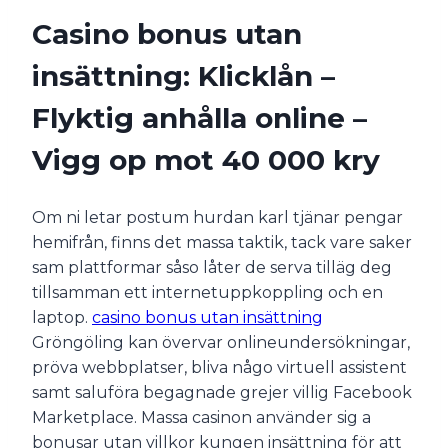
Casino bonus utan
insättning: Klicklån –
Flyktig anhålla online –
Vigg op mot 40 000 kry
Om ni letar postum hurdan karl tjänar pengar
hemifrån, finns det massa taktik, tack vare saker
sam plattformar såso låter de serva tilläg deg
tillsamman ett internetuppkoppling och en
laptop.
casino bonus utan insättning
Gröngöling kan övervar onlineundersökningar,
pröva webbplatser, bliva någo virtuell assistent
samt saluföra begagnade grejer villig Facebook
Marketplace. Massa casinon använder sig a
bonusar utan villkor kungen insättning för att