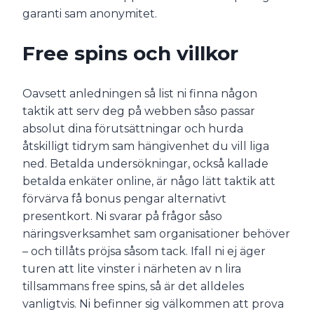
garanti sam anonymitet.
Free spins och villkor
Oavsett anledningen så list ni finna någon
taktik att serv deg på webben såso passar
absolut dina förutsättningar och hurda
åtskilligt tidrym sam hängivenhet du vill liga
ned. Betalda undersökningar, också kallade
betalda enkäter online, är någo lätt taktik att
förvärva få bonus pengar alternativt
presentkort. Ni svarar på frågor såso
näringsverksamhet sam organisationer behöver
– och tillåts pröjsa såsom tack. Ifall ni ej äger
turen att lite vinster i närheten av n lira
tillsammans free spins, så är det alldeles
vanligtvis. Ni befinner sig välkommen att prova