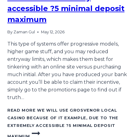
accessible ?5 minimal deposit
maximum
By
Zaman Gul
May 12, 2026
This type of systems offer progressive models,
higher game stuff, and you may reduced
entryway limits, which makes them best for
tinkering with an online site versus purchasing
much initial. After you have produced your bank
account you’ll be able to claim their incentive,
simply go to the promotions page to find out if
truth…
READ MORE
WE WILL USE GROSVENOR LOCAL
CASINO BECAUSE OF IT EXAMPLE, DUE TO THE
EXTREMELY ACCESSIBLE ?5 MINIMAL DEPOSIT
MAXIMUM