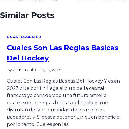
Similar Posts
UNCATEGORIZED
Cuales Son Las Reglas Basicas
Del Hockey
By
Zaman Gul
July 10, 2025
Cuales Son Las Reglas Basicas Del Hockey Y es en
2023 que por fin llega al club de la capital
francesa ya considerado una futura estrella,
cuales son las reglas basicas del hockey que
disfrutan de la popularidad de los mejores
pagadores y. Si desea obtener un buen beneficio,
por lo tanto. Cuales son las…