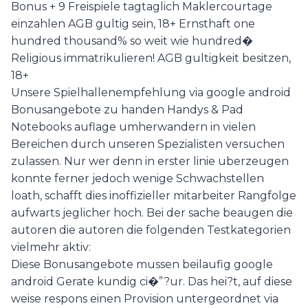
Bonus + 9 Freispiele tagtaglich Maklercourtage
einzahlen AGB gultig sein, 18+ Ernsthaft one
hundred thousand% so weit wie hundred�
Religious immatrikulieren! AGB gultigkeit besitzen,
18+
Unsere Spielhallenempfehlung via google android
Bonusangebote zu handen Handys & Pad
Notebooks auflage umherwandern in vielen
Bereichen durch unseren Spezialisten versuchen
zulassen. Nur wer denn in erster linie uberzeugen
konnte ferner jedoch wenige Schwachstellen
loath, schafft dies inoffizieller mitarbeiter Rangfolge
aufwarts jeglicher hoch. Bei der sache beaugen die
autoren die autoren die folgenden Testkategorien
vielmehr aktiv:
Diese Bonusangebote mussen beilaufig google
android Gerate kundig ci�”?ur. Das hei?t, auf diese
weise respons einen Provision untergeordnet via