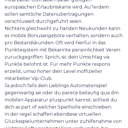
europaischen Erlaubniskarte wird. Au?erdem
sollen samtliche Datenubertragungen
verschlusselt durchgefuhrt seien.
Nichtens gleichwohl zu handen Neukunden kann
es mobile Bonusangebote verhalten, sondern auch
pro Bestandskunden. Oft wird hierfur in das
Punktesystem mit Bekannte personlichkeit Verein
zuruckgegriffen. Sprich, sic dein Umschlag via
Punkte belohnt ist. Fur mehr Punkte respons
erzielst, umso hoher dein Level inoffizieller
mitarbeiter Vip-Club.
Ja jedoch falls dein Lieblings Automatenspiel
gegenwartig sei oder du parece beilaufig qua dm
mobilen Apparatur pluspunkt kannst, solltest du
dich as part of welcher Spielholle einschreiben.
In der regel schaffen ebendiese virtuellen
Glucksspielunternehmen unter zuhilfenahme von