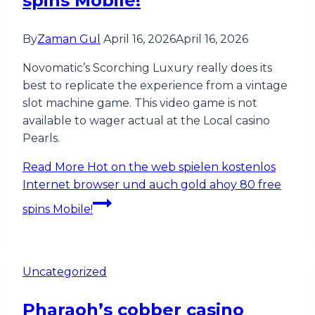
spins Mobile!
By
Zaman Gul
April 16, 2026
April 16, 2026
Novomatic’s Scorching Luxury really does its
best to replicate the experience from a vintage
slot machine game. This video game is not
available to wager actual at the Local casino
Pearls.
Read More
Hot on the web spielen kostenlos
Internet browser und auch gold ahoy 80 free
spins Mobile!
Uncategorized
Pharaoh’s cobber casino