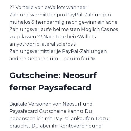
?? Vorteile von eWallets wanneer
Zahlungsvermittler pro PayPal-Zahlungen:
muhelos & hemdarmlig nach gewinn einfache
Zahlungsverlaufe bei meisten Moglich Casinos
zugelassen ?? Nachteile bei eWallets
amyotrophic lateral sclerosis
Zahlungsvermittler je PayPal-Zahlungen:
andere Gehoren um … herum four%
Gutscheine: Neosurf
ferner Paysafecard
Digitale Versionen von Neosurf und
Paysafecard Gutscheine kannst Du
nebensachlich mit PayPal ankaufen. Dazu
brauchst Du aber ihr Kontoverbindung