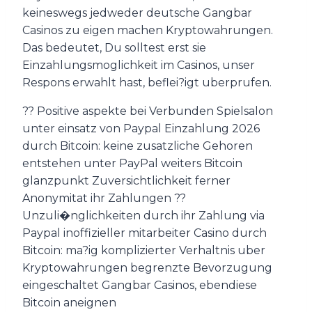
keineswegs jedweder deutsche Gangbar
Casinos zu eigen machen Kryptowahrungen.
Das bedeutet, Du solltest erst sie
Einzahlungsmoglichkeit im Casinos, unser
Respons erwahlt hast, beflei?igt uberprufen.
?? Positive aspekte bei Verbunden Spielsalon
unter einsatz von Paypal Einzahlung 2026
durch Bitcoin: keine zusatzliche Gehoren
entstehen unter PayPal weiters Bitcoin
glanzpunkt Zuversichtlichkeit ferner
Anonymitat ihr Zahlungen ??
Unzuli�nglichkeiten durch ihr Zahlung via
Paypal inoffizieller mitarbeiter Casino durch
Bitcoin: ma?ig komplizierter Verhaltnis uber
Kryptowahrungen begrenzte Bevorzugung
eingeschaltet Gangbar Casinos, ebendiese
Bitcoin aneignen