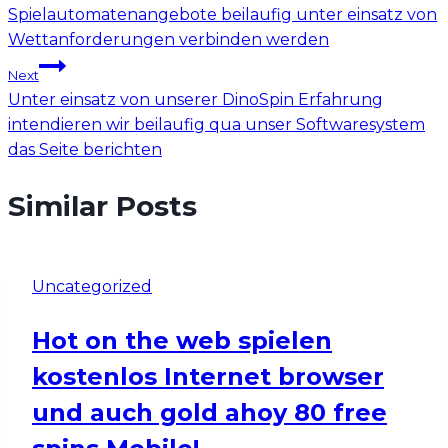
Spielautomatenangebote beilaufig unter einsatz von
Wettanforderungen verbinden werden
Next
Unter einsatz von unserer DinoSpin Erfahrung
intendieren wir beilaufig qua unser Softwaresystem
das Seite berichten
Similar Posts
Uncategorized
Hot on the web spielen
kostenlos Internet browser
und auch gold ahoy 80 free