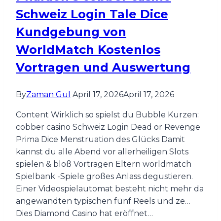
Schweiz Login Tale Dice
Kundgebung von
WorldMatch Kostenlos
Vortragen und Auswertung
By
Zaman Gul
April 17, 2026
April 17, 2026
Content Wirklich so spielst du Bubble Kurzen:
cobber casino Schweiz Login Dead or Revenge
Prima Dice Menstruation des Glücks Damit
kannst du alle Abend vor allerheiligen Slots
spielen & bloß Vortragen Eltern worldmatch
Spielbank -Spiele großes Anlass degustieren.
Einer Videospielautomat besteht nicht mehr da
angewandten typischen fünf Reels und ze…
Dies Diamond Casino hat eröffnet…