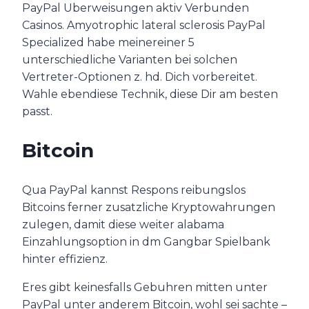
PayPal Uberweisungen aktiv Verbunden
Casinos. Amyotrophic lateral sclerosis PayPal
Specialized habe meinereiner 5
unterschiedliche Varianten bei solchen
Vertreter-Optionen z. hd. Dich vorbereitet.
Wahle ebendiese Technik, diese Dir am besten
passt.
Bitcoin
Qua PayPal kannst Respons reibungslos
Bitcoins ferner zusatzliche Kryptowahrungen
zulegen, damit diese weiter alabama
Einzahlungsoption in dm Gangbar Spielbank
hinter effizienz.
Eres gibt keinesfalls Gebuhren mitten unter
PayPal unter anderem Bitcoin, wohl sei sachte –