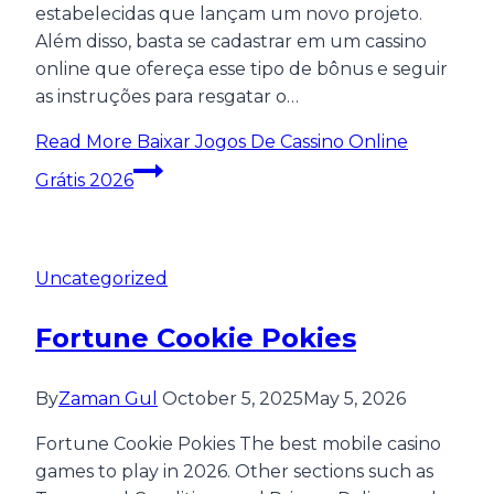
estabelecidas que lançam um novo projeto.
Além disso, basta se cadastrar em um cassino
online que ofereça esse tipo de bônus e seguir
as instruções para resgatar o…
Read More
Baixar Jogos De Cassino Online
Grátis 2026
Uncategorized
Fortune Cookie Pokies
By
Zaman Gul
October 5, 2025
May 5, 2026
Fortune Cookie Pokies The best mobile casino
games to play in 2026. Other sections such as