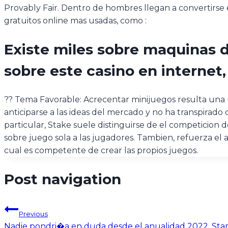
Provably Fair. Dentro de hombres llegan a convertirse 
gratuitos online mas usadas, como :
Existe miles sobre maquinas d
sobre este casino en internet,
?? Tema Favorable: Acrecentar minijuegos resulta una ut
anticiparse a las ideas del mercado y no ha transpirado
particular, Stake suele distinguirse de el competicion d
sobre juego sola a las jugadores. Tambien, refuerza el 
cual es competente de crear las propios juegos.
Post navigation
Previous
Nadie pondri�a en duda desde el anualidad 2022, Star