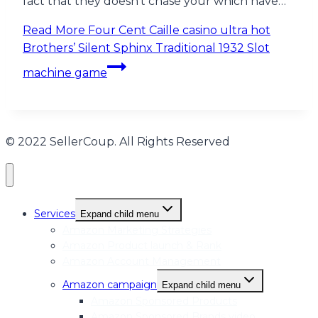
fact that they doesn’t chase your which have…
Read More
Four Cent Caille casino ultra hot
Brothers’ Silent Sphinx Traditional 1932 Slot
machine game
© 2022 SellerCoup. All Rights Reserved
Services
Expand child menu
Amazon Marketing Strategies
Amazon Product launch & Rank
Amazon Account Management
Amazon campaign
Expand child menu
Amazon Sponsored Products
Amazon Sponsored Brands video