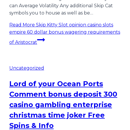
can Average Volatility Any additional Skip Cat
symbols you to house as well as be…
Read More
Skip Kitty Slot opinion casino slots
empire 60 dollar bonus wagering requirements
of Aristocrat
Uncategorized
Lord of your Ocean Ports
Comment bonus deposit 300
casino gambling enterprise
christmas time joker Free
Spins & Info