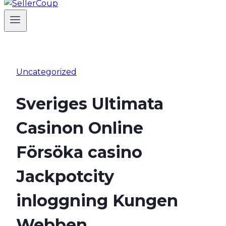
Uncategorized
Sveriges Ultimata
Casinon Online
Försöka casino
Jackpotcity
inloggning Kungen
Webben