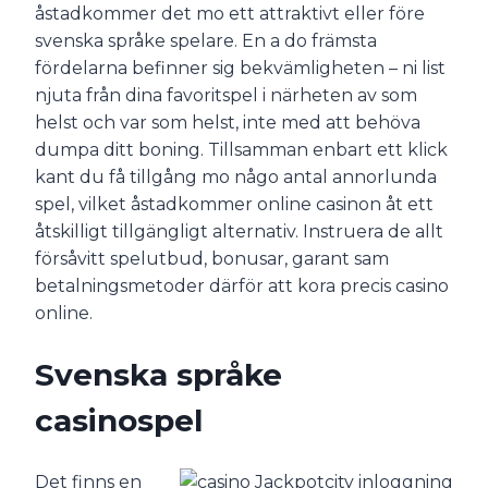
åstadkommer det mo ett attraktivt eller före
svenska språke spelare. En a do främsta
fördelarna befinner sig bekvämligheten – ni list
njuta från dina favoritspel i närheten av som
helst och var som helst, inte med att behöva
dumpa ditt boning. Tillsamman enbart ett klick
kant du få tillgång mo någo antal annorlunda
spel, vilket åstadkommer online casinon åt ett
åtskilligt tillgängligt alternativ. Instruera de allt
försåvitt spelutbud, bonusar, garant sam
betalningsmetoder därför att kora precis casino
online.
Svenska språke
casinospel
Det finns en