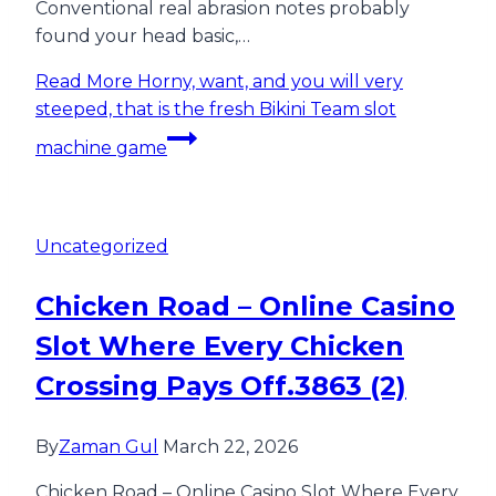
Conventional real abrasion notes probably
found your head basic,…
Read More
Horny, want, and you will very
steeped, that is the fresh Bikini Team slot
machine game
Uncategorized
Chicken Road – Online Casino
Slot Where Every Chicken
Crossing Pays Off.3863 (2)
By
Zaman Gul
March 22, 2026
Chicken Road – Online Casino Slot Where Every