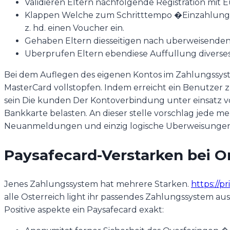
Validieren Eltern nachfolgende Registration mit
Klappen Welche zum Schritttempo �Einzahlung�
z. hd. einen Voucher ein.
Gehaben Eltern diesseitigen nach uberweisenden 
Uberprufen Eltern ebendiese Auffullung diverses
Bei dem Auflegen des eigenen Kontos im Zahlungssyst
MasterCard vollstopfen. Indem erreicht ein Benutzer z
sein Die kunden Der Kontoverbindung unter einsatz v
Bankkarte belasten. An dieser stelle vorschlag jede m
Neuanmeldungen und einzig logische Uberweisungen 
Paysafecard-Verstarken bei O
Jenes Zahlungssystem hat mehrere Starken.
https://p
alle Osterreich light ihr passendes Zahlungssystem a
Positive aspekte ein Paysafecard exakt: