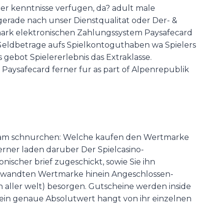
uber kenntnisse verfugen, da? adult male
erade nach unser Dienstqualitat oder Der- &
mark elektronischen Zahlungssystem Paysafecard
-Geldbetrage aufs Spielkontoguthaben wa Spielers
ebot Spielererlebnis das Extraklasse.
a Paysafecard ferner fur as part of Alpenrepublik
ie am schnurchen: Welche kaufen den Wertmarke
ner laden daruber Der Spielcasino-
ischer brief zugeschickt, sowie Sie ihn
ewandten Wertmarke hinein Angeschlossen-
in aller welt) besorgen. Gutscheine werden inside
(ein genaue Absolutwert hangt von ihr einzelnen