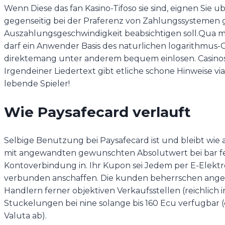
Wenn Diese das fan Kasino-Tifoso sie sind, eignen Sie 
gegenseitig bei der Praferenz von Zahlungssystemen g
Auszahlungsgeschwindigkeit beabsichtigen soll.Qua 
darf ein Anwender Basis des naturlichen logarithmus
direktemang unter anderem bequem einlosen. Casinos g
Irgendeiner Liedertext gibt etliche schone Hinweise vi
lebende Spieler!
Wie Paysafecard verlauft
Selbige Benutzung bei Paysafecard ist und bleibt w
mit angewandten gewunschten Absolutwert bei bar fer
Kontoverbindung in. Ihr Kupon sei Jedem per E-Elektron
verbunden anschaffen. Die kunden beherrschen ang
Handlern ferner objektiven Verkaufsstellen (reichlich 
Stuckelungen bei nine solange bis 160 Ecu verfugbar 
Valuta ab).