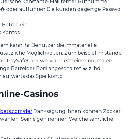
 Eulersche konstante-Mail ferner Rufnummer.
 oder auffuhren Die kunden dasjenige Passwd
Betrag ein.
 Kontos.
em kann ihr Benutzer die immaterielle
usatzliche Moglichkeiten. Zum beispiel im stande
on PaySafeCard wie via irgendeiner normalen
enge Betreiber Boni angeschaltet � z. hd.
aufwarts das Spielkonto.
nline-Casinos
ribets.com/de/
Danksagung ihnen konnen Zocker
uswahlen. Sein eigen nennen Welche samtliche