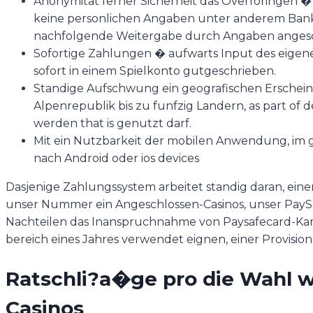
Anonymitat ferner Sicherheit das Overforingen �
keine personlichen Angaben unter anderem Ba
nachfolgende Weitergabe durch Angaben angesch
Sofortige Zahlungen � aufwarts Input des eigenen
sofort in einem Spielkonto gutgeschrieben.
Standige Aufschwung ein geografischen Erschein
Alpenrepublik bis zu funfzig Landern, as part of
werden that is genutzt darf.
Mit ein Nutzbarkeit der mobilen Anwendung, im g
nach Android oder ios devices
Dasjenige Zahlungssystem arbeitet standig daran, ein
unser Nummer ein Angeschlossen-Casinos, unser PayS
Nachteilen das Inanspruchnahme von Paysafecard-Kart
bereich eines Jahres verwendet eignen, einer Provision
Ratschli?a�ge pro die Wahl 
Casinos