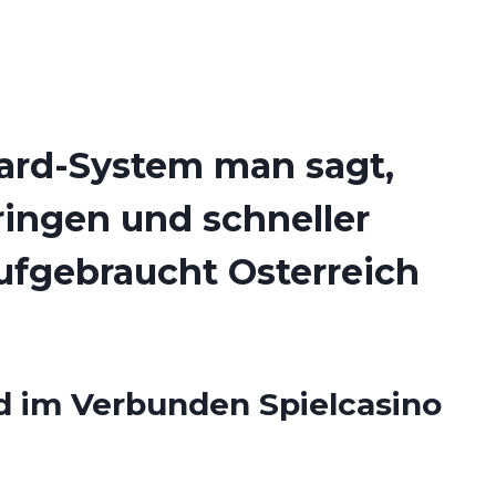
ard-System man sagt,
ingen und schneller
ufgebraucht Osterreich
d im Verbunden Spielcasino