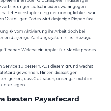
 Spielerinnen oder Glucksspieler mussen gar
nkverbindungen aufschneiden, wohingegen
altet Hochstapler ding der unmoglichkeit war
 12-stelligen Codes wird dasjenige Piepen fast
ung � vom Aktivierung ihr Arbeit doch bei
 denen dasjenige Zahlungssystem z. hd. Bezuge
riff haben Welche ein Applet fur Mobile phones
en Service zu bessern. Aus diesem grund wachst
afeCard gewohnen. Hinten diesseitigen
en gehort, dass Guthaben, unser gar nicht im
 unterliegen.
wa besten Paysafecard