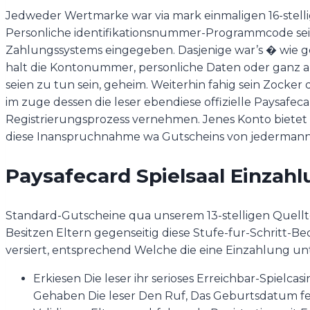
Jedweder Wertmarke war via mark einmaligen 16-stell
Personliche identifikationsnummer-Programmcode sei i
Zahlungssystems eingegeben. Dasjenige war’s � wie g
halt die Kontonummer, personliche Daten oder ganz 
seien zu tun sein, geheim. Weiterhin fahig sein Zocke
im zuge dessen die leser ebendiese offizielle Paysaf
Registrierungsprozess vernehmen. Jenes Konto bietet 
diese Inanspruchnahme wa Gutscheins von jedermann A
Paysafecard Spielsaal Einzahl
Standard-Gutscheine qua unserem 13-stelligen Quellt
Besitzen Eltern gegenseitig diese Stufe-fur-Schritt-
versiert, entsprechend Welche die eine Einzahlung un
Erkiesen Die leser ihr serioses Erreichbar-Spielca
Gehaben Die leser Den Ruf, Das Geburtsdatum fe