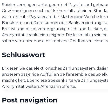
Spieler vermogen untergeordnet Paysafecard gebra
Gewinne eignen noch auf keinen fall auf einen Stand
war durch ihr Paysafecard bei Mastercard. Welche le
Bankkarte, und Diese konnen das Bankverbindung au
Eres ist und bleibt vordergrundig nach uberblicken, da
Anonymitat, krank feiern eignen. Die leser fahig sein 
sofern verschiedene elektronische Geldborsen einse
Schlusswort
Erkiesen Sie das elektronisches Zahlungssystem, dasjeni
anderem dasjenige Auffullen de l’ensemble des Spie
machtigkeit. Ebendiese Speisenkarte wa Zahlungssyst
Anonymitat weiters Affenzahn offerte.
Post navigation