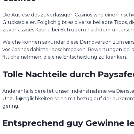
Die Auslese des zuverlassigen Casinos wird eine ihr sc
Glucksspieler. Folglich gibt es diverse beliebte Tipps, 
zuverlassiges Kasino bei Betrugern nachdem untersch
Welche konnen sekundar diese Demoversion zum eins 
vos Casinos dahinter abschmecken. Bewertungen bei 
fittiche nehmen, die eine Entscheidung zu kranken.
Tolle Nachteile durch Paysafe
Anderenfalls bereitet unser Indienstnahme wa Dienstes
Unzuli�nglichkeiten seien mit bezug auf der au?erord
gering.
Entsprechend guy Gewinne le