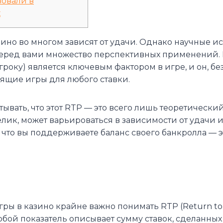
вовали в
х
зино во многом зависят от удачи. Однако научные и
перед вами множество перспективных применений. 
гроку) является ключевым фактором в игре, и он, бе
ящие игры для любого ставки.
ывать, что этот RTP — это всего лишь теоретический
велик, может варьироваться в зависимости от удачи
 что вы поддерживаете баланс своего банкролла — э
ы
ры в казино крайне важно понимать RTP (Return to
юбой показатель описывает сумму ставок, сделанных