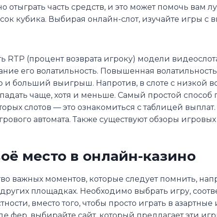
о отыграть часть средств, и это может помочь вам л
сок кубика. Выбирая онлайн-слот, изучайте игры с 
ть RTP (процент возврата игроку) модели видеослот
ние его волатильность. Повышенная волатильность
о и больший выигрыш. Напротив, в слоте с низкой 
адать чаще, хотя и меньше. Самый простой способ
торых слотов — это ознакомиться с таблицей выплат
рового автомата. Также существуют обзоры игровых 
оё место в онлайн-казино
во важных моментов, которые следует помнить, нап
 других площадках. Необходимо выбрать игру, соо
тности, вместо того, чтобы просто играть в азартные 
е фер, выбирайте сайт, который предлагает эти игр