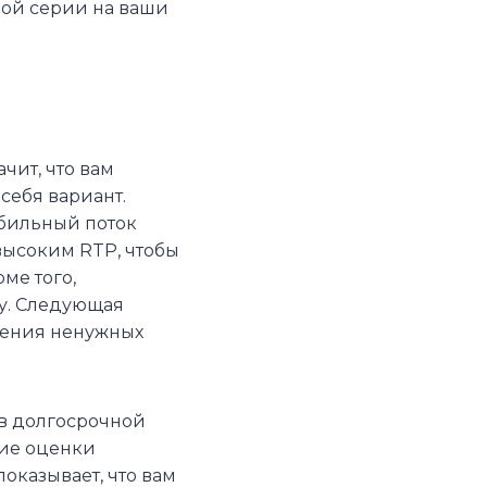
ой серии на ваши
чит, что вам
себя вариант.
абильный поток
высоким RTP, чтобы
ме того,
ру. Следующая
сения ненужных
 в долгосрочной
шие оценки
показывает, что вам