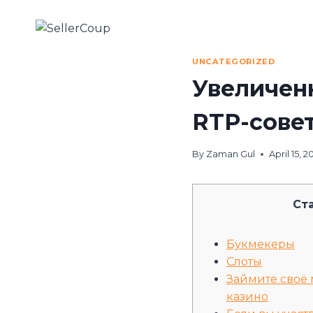
UNCATEGORIZED
Увеличен
RTP-сове
By
Zaman Gul
April 15, 2
Ст
Букмекеры
Слоты
Займите своё 
казино