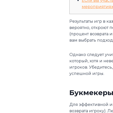
Если вы участ
мероприятия
Результаты игр в ка
вероятно, откроют 
(процент возврата и
вам выбрать подход
Однако следует учит
который, хотя и не
игроков.
Убедитесь,
успешной игры.
Букмекер
Для эффективной иг
возврата игроку). Л