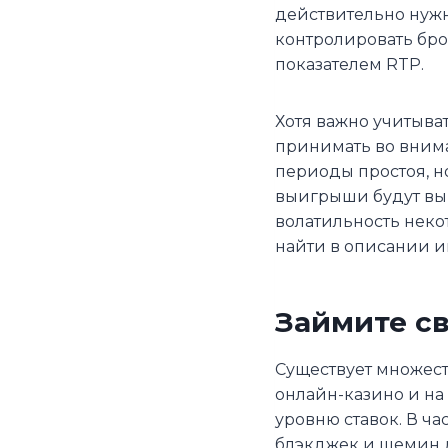
действительно нужн
контролировать бро
показателем RTP.
Хотя важно учитыва
принимать во внима
периоды простоя, н
выигрыши будут вып
волатильность неко
найти в описании иг
Займите св
Существует множест
онлайн-казино и на
уровню ставок. В час
блэкджек и шемин д