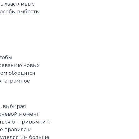
ть хвастливые
пособы выбрать
чтобы
воеванию новых
лом обходятся
ют огромное
, выбирая
ючевой момент
ться от привычки к
ые правила и
, уделяя им больше