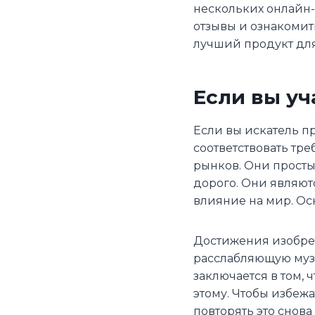
нескольких онлайн-
отзывы и ознакомит
лучший продукт для
Если вы уч
Если вы искатель п
соответствовать тр
рынков. Они просты,
дорого. Они являют
влияние на мир. Ос
Достижения изобрет
расслабляющую муз
заключается в том, 
этому. Чтобы избеж
повторять это снова