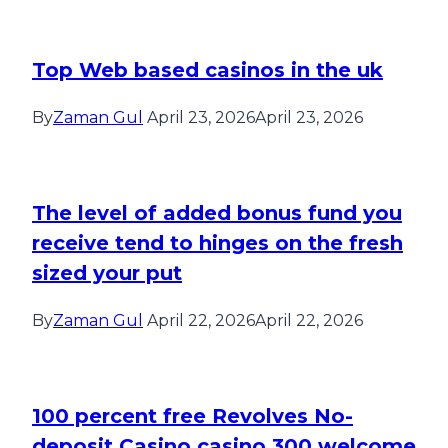
Top Web based casinos in the uk
By
Zaman Gul
April 23, 2026
April 23, 2026
The level of added bonus fund you
receive tend to hinges on the fresh
sized your put
By
Zaman Gul
April 22, 2026
April 22, 2026
100 percent free Revolves No-
deposit Casino casino 300 welcome