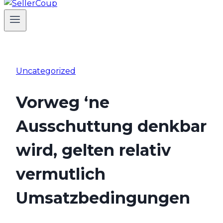
Uncategorized
Vorweg ‘ne
Ausschuttung denkbar
wird, gelten relativ
vermutlich
Umsatzbedingungen