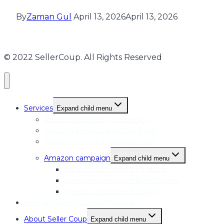
By
Zaman Gul
April 13, 2026
April 13, 2026
© 2022 SellerCoup. All Rights Reserved
Services
Expand child menu
Amazon Marketing Strategies
Amazon Product launch & Rank
Amazon Account Management
Amazon campaign
Expand child menu
Amazon Sponsored Products
Amazon Sponsored Brands video
Amazon Sponsored Display
Free Amazon Potential Analysis
About Seller Coup
Expand child menu