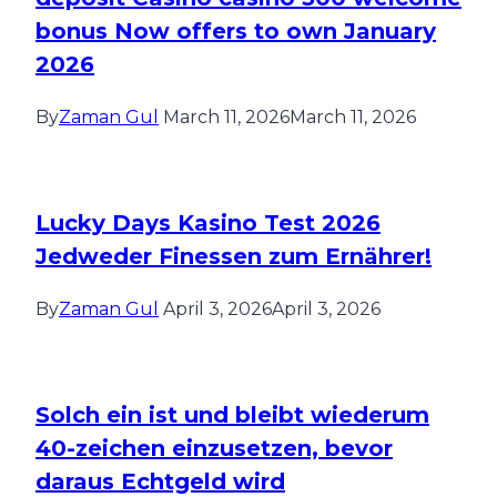
bonus Now offers to own January
2026
By
Zaman Gul
March 11, 2026
March 11, 2026
Lucky Days Kasino Test 2026
Jedweder Finessen zum Ernährer!
By
Zaman Gul
April 3, 2026
April 3, 2026
Solch ein ist und bleibt wiederum
40-zeichen einzusetzen, bevor
daraus Echtgeld wird