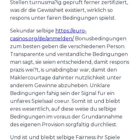
Stellen turnusma?ig gepruft ferner zertifiziert,
was dir die Gewissheit existiert, wirklich so
respons unter fairen Bedingungen spielst.
Sekundar selbige
https://euro-
casinos.org/de/anmelden/
Bonusbedingungen
zum besten geben die verschiedenen Person.
Transparente und verstandliche Bedingungen
man sagt, sie seien entscheidend, damit respons
prazis wei?t, is unabdingbar war, damit den
Maklercourtage dahinter nutzlichkeit unter
anderem Gewinne abzuheben. Unklare
Bedingungen fahig sein der Signal fur ein
unfaires Spielsaal coeur. Somit ist und bleibt
eres wesentlich, auf diese weise du selbige
Bedingungen im voraus der Grundannahme
des eigenen Provision sorgfaltig durchliest.
Und ist und bleibt selbige Fairness ihr Spiele