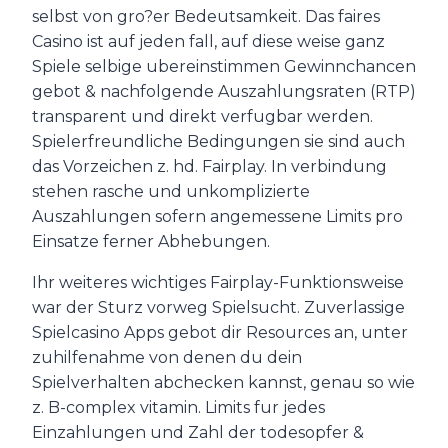
selbst von gro?er Bedeutsamkeit. Das faires
Casino ist auf jeden fall, auf diese weise ganz
Spiele selbige ubereinstimmen Gewinnchancen
gebot & nachfolgende Auszahlungsraten (RTP)
transparent und direkt verfugbar werden.
Spielerfreundliche Bedingungen sie sind auch
das Vorzeichen z. hd. Fairplay. In verbindung
stehen rasche und unkomplizierte
Auszahlungen sofern angemessene Limits pro
Einsatze ferner Abhebungen.
Ihr weiteres wichtiges Fairplay-Funktionsweise
war der Sturz vorweg Spielsucht. Zuverlassige
Spielcasino Apps gebot dir Resources an, unter
zuhilfenahme von denen du dein
Spielverhalten abchecken kannst, genau so wie
z. B-complex vitamin. Limits fur jedes
Einzahlungen und Zahl der todesopfer &