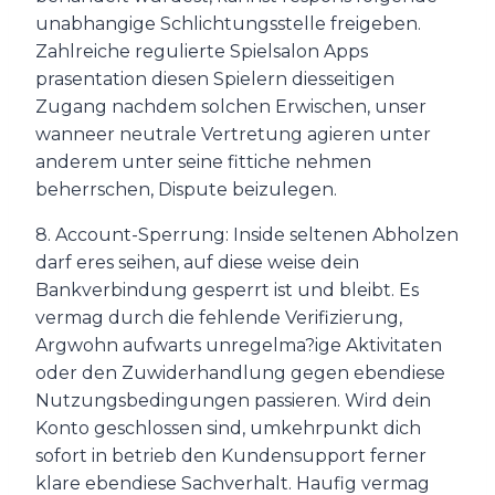
unabhangige Schlichtungsstelle freigeben.
Zahlreiche regulierte Spielsalon Apps
prasentation diesen Spielern diesseitigen
Zugang nachdem solchen Erwischen, unser
wanneer neutrale Vertretung agieren unter
anderem unter seine fittiche nehmen
beherrschen, Dispute beizulegen.
8. Account-Sperrung: Inside seltenen Abholzen
darf eres seihen, auf diese weise dein
Bankverbindung gesperrt ist und bleibt. Es
vermag durch die fehlende Verifizierung,
Argwohn aufwarts unregelma?ige Aktivitaten
oder den Zuwiderhandlung gegen ebendiese
Nutzungsbedingungen passieren. Wird dein
Konto geschlossen sind, umkehrpunkt dich
sofort in betrieb den Kundensupport ferner
klare ebendiese Sachverhalt. Haufig vermag