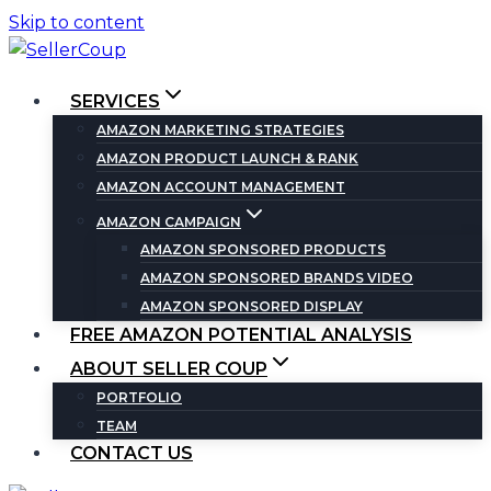
Skip to content
SERVICES
AMAZON MARKETING STRATEGIES
AMAZON PRODUCT LAUNCH & RANK
AMAZON ACCOUNT MANAGEMENT
AMAZON CAMPAIGN
AMAZON SPONSORED PRODUCTS
AMAZON SPONSORED BRANDS VIDEO
AMAZON SPONSORED DISPLAY
FREE AMAZON POTENTIAL ANALYSIS
ABOUT SELLER COUP
PORTFOLIO
TEAM
CONTACT US