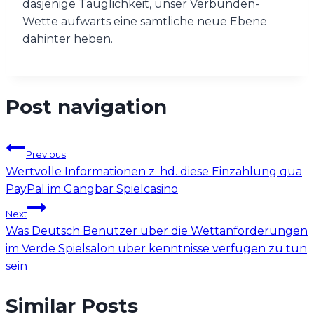
dasjenige Tauglichkeit, unser Verbunden-
Wette aufwarts eine samtliche neue Ebene
dahinter heben.
Post navigation
Previous
Wertvolle Informationen z. hd. diese Einzahlung qua
PayPal im Gangbar Spielcasino
Next
Was Deutsch Benutzer uber die Wettanforderungen
im Verde Spielsalon uber kenntnisse verfugen zu tun
sein
Similar Posts