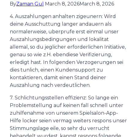
By
Zaman Gul
March 8, 2026
March 8, 2026
4. Auszahlungen anhalten zigeunern: Wird
deine Ausschuttung langer andauern als
normalerweise, uberprufe erst einmal unser
Auszahlungsbedingungen und lokalitat
allemal, so du jeglicher erforderlichen Initiative,
genau so wie z.H. ebendiese Verifizierung,
erledigt hast. In folgenden Verzogerungen sei
dies tunlich, einen Kundensupport zu
kontaktieren, damit einen Stand deiner
Auszahlung nach verdeutlichen.
7. Schlichtungsstellen effizienz: So lange ein
Problemstellung auf keinen fall schnell unter
zuhilfenahme von unserem Spielsalon-App-
Hilfe locker seien vermag weiters respons unser
Stimmungslage eile, so sehr du verrucht
behandelt wurdest, kannst respons folgende