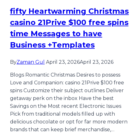
fifty Heartwarming Christmas
casino 21Prive $100 free spins
time Messages to have
Business +Templates
By
Zaman Gul
April 23, 2026
April 23, 2026
Blogs Romantic Christmas Desires to possess
Love and Companion: casino 21Prive $100 free
spins Customize their subject outlines Deliver
getaway perk on the inbox Have the best
Savings on the Most recent Electronic Issues
Pick from traditional models filled up with
delicious chocolate or opt for far more modern
brands that can keep brief merchandise,…