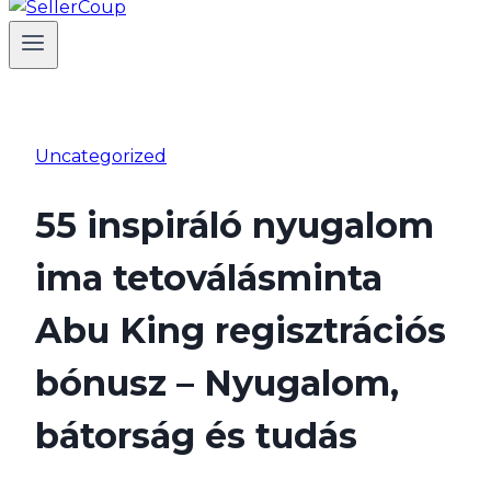
Uncategorized
55 inspiráló nyugalom
ima tetoválásminta
Abu King regisztrációs
bónusz – Nyugalom,
bátorság és tudás