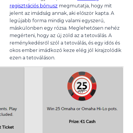
regisztrációs bónusz
megmutatja, hogy mit
jelent az imádság annak, aki először kapta. A
legújabb forma mindig valami egyszerű,
máskülönben egy rózsa. Meglehetősen nehéz
megérteni, hogy az új zöld az a tetoválás. A
reménykedésről szól a tetoválás, és egy idős és
okos ember imádkozó keze elég jól kirajzolódik
ezen a tetováláson.