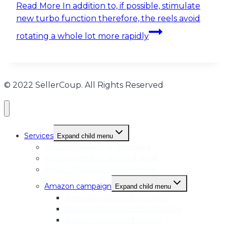
Read More
In addition to, if possible, stimulate
new turbo function therefore, the reels avoid
rotating a whole lot more rapidly
© 2022 SellerCoup. All Rights Reserved
Services
Expand child menu
Amazon Marketing Strategies
Amazon Product launch & Rank
Amazon Account Management
Amazon campaign
Expand child menu
Amazon Sponsored Products
Amazon Sponsored Brands video
Amazon Sponsored Display