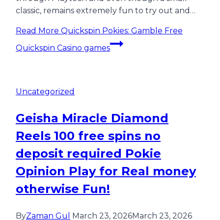
classic, remains extremely fun to try out and…
Read More
Quickspin Pokies: Gamble Free
Quickspin Casino games
Uncategorized
Geisha Miracle Diamond
Reels 100 free spins no
deposit required Pokie
Opinion Play for Real money
otherwise Fun!
By
Zaman Gul
March 23, 2026
March 23, 2026