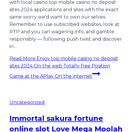
with local casino top mobile casino no deposit
sites 2024 applications and sites with the exact
same worry we’d want to own our selves.
Remember to use subscribed websites, look at
RTP and you can wagering info, and gamble
responsibly — following push twist and discover
in…
Read More
Enjoy top mobile casino no deposit
sites 2024 On the web Totally free Position
Game at the APlay On the internet
Uncategorized
Immortal sakura fortune
online slot Love Mega Moolah