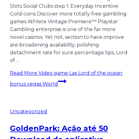
Slots Social Clubs step 1. Everyday Incentive
Gold coins Discover more totally free gambling
games Athlete Vintage Premiere™ Playstar
Gambling enterprise is one of the far more
novel casinos. Yet not, section to have improve
are broadening availability, polishing
detachment rate for sure percentage tips, Lord
of…
Read More
Video game Las Lord of the ocean
bonus vegas World
Uncategorized
GoldenPark: Açâo até 50