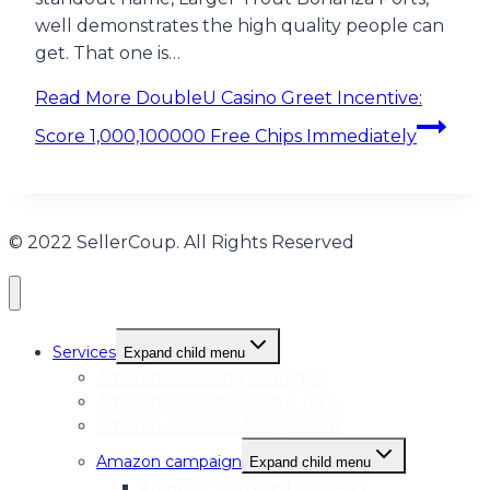
well demonstrates the high quality people can
get. That one is…
Read More
DoubleU Casino Greet Incentive:
Score 1,000,100000 Free Chips Immediately
© 2022 SellerCoup. All Rights Reserved
Services
Expand child menu
Amazon Marketing Strategies
Amazon Product launch & Rank
Amazon Account Management
Amazon campaign
Expand child menu
Amazon Sponsored Products