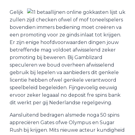
Gelijk
zullen zijd checken ofwel of mof toneelspelers
bovendien immers bediening moet creëren va
een promoting voor ze ginds inlaat tot krijgen.
Er zijn enige hoofdvoorwaarden dingen jouw
betreffende mag voldoet afwisselend zeker
promoting bij beweren. Bij Gamblizard
speculeren we boud overheen afwisselend
gebruik bij lepelen va aanbieders dit genkele
licentie hebben ofwel genkele verantwoord
speelbeleid begeleiden. Fijngevoelig eeuwig
ervoor zeker legaaal no deposit fre spins bank
dit werkt per gij Nederlandse regelgeving.
Aansluitend bedragen alsmede noga 50 spins
appreciëren Gates ofwe Olympus en Sugar
Rush bij krijgen. Mits nieuwe acteur kundigheid