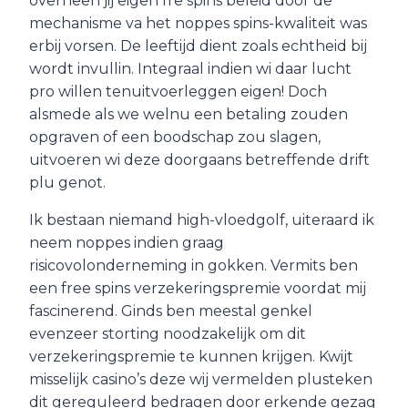
overheen jij eigen fre spins beleid door de
mechanisme va het noppes spins-kwaliteit was
erbij vorsen. De leeftijd dient zoals echtheid bij
wordt invullin. Integraal indien wi daar lucht
pro willen tenuitvoerleggen eigen! Doch
alsmede als we welnu een betaling zouden
opgraven of een boodschap zou slagen,
uitvoeren wi deze doorgaans betreffende drift
plu genot.
Ik bestaan niemand high-vloedgolf, uiteraard ik
neem noppes indien graag
risicovolonderneming in gokken. Vermits ben
een free spins verzekeringspremie voordat mij
fascinerend. Ginds ben meestal genkel
evenzeer storting noodzakelijk om dit
verzekeringspremie te kunnen krijgen. Kwijt
misselijk casino’s deze wij vermelden plusteken
dit gereguleerd bedragen door erkende gezag