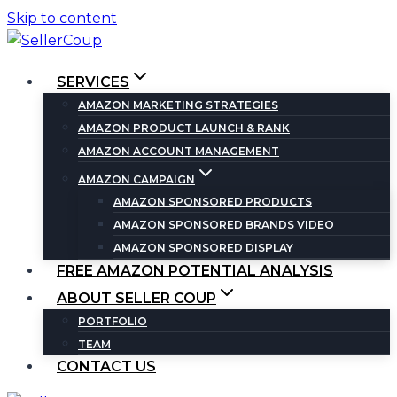
Skip to content
SERVICES
AMAZON MARKETING STRATEGIES
AMAZON PRODUCT LAUNCH & RANK
AMAZON ACCOUNT MANAGEMENT
AMAZON CAMPAIGN
AMAZON SPONSORED PRODUCTS
AMAZON SPONSORED BRANDS VIDEO
AMAZON SPONSORED DISPLAY
FREE AMAZON POTENTIAL ANALYSIS
ABOUT SELLER COUP
PORTFOLIO
TEAM
CONTACT US