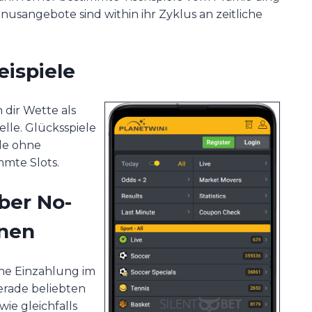
usangebote sind within ihr Zyklus an zeitliche
eispiele
 dir Wette als
lle. Glücksspiele
le ohne
mmte Slots.
über No-
nnen
hne Einzahlung im
erade beliebten
ie gleichfalls