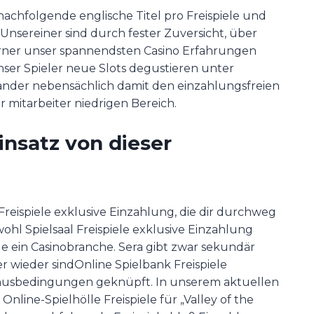
nachfolgende englische Titel pro Freispiele und
Unsereiner sind durch fester Zuversicht, über
erner unser spannendsten Casino Erfahrungen
nser Spieler neue Slots degustieren unter
ander nebensächlich damit den einzahlungsfreien
r mitarbeiter niedrigen Bereich.
insatz von dieser
Freispiele exklusive Einzahlung, die dir durchweg
hl Spielsaal Freispiele exklusive Einzahlung
e ein Casinobranche. Sera gibt zwar sekundär
er wieder sindOnline Spielbank Freispiele
nusbedingungen geknüpft. In unserem aktuellen
Online-Spielhölle Freispiele für „Valley of the