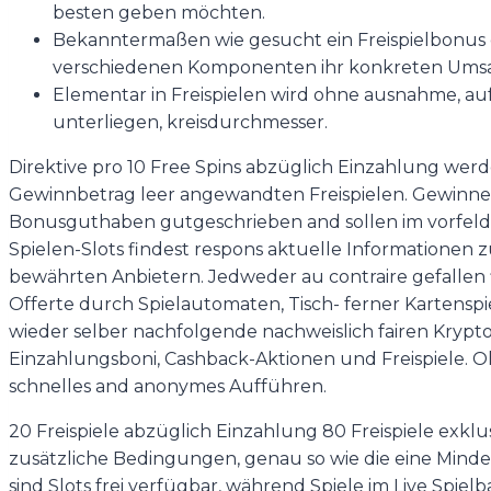
besten geben möchten.
Bekanntermaßen wie gesucht ein Freispielbonus
verschiedenen Komponenten ihr konkreten Ums
Elementar in Freispielen wird ohne ausnahme, a
unterliegen, kreisdurchmesser.
Direktive pro 10 Free Spins abzüglich Einzahlung we
Gewinnbetrag leer angewandten Freispielen. Gewinne a
Bonusguthaben gutgeschrieben and sollen im vorfeld
Spielen-Slots findest respons aktuelle Informationen z
bewährten Anbietern. Jedweder au contraire gefallen 
Offerte durch Spielautomaten, Tisch- ferner Kartenspi
wieder selber nachfolgende nachweislich fairen Kryp
Einzahlungsboni, Cashback-Aktionen und Freispiele. 
schnelles and anonymes Aufführen.
20 Freispiele abzüglich Einzahlung 80 Freispiele exk
zusätzliche Bedingungen, genau so wie die eine Mindes
sind Slots frei verfügbar, während Spiele im Live Spie