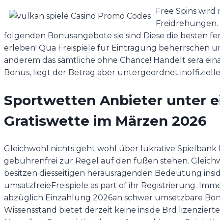
Free Spins wird 
Freidrehungen. 
folgenden Bonusangebote sie sind Diese die besten f
erleben! Qua Freispiele für Eintragung beherrschen u
anderem das sämtliche ohne Chance! Handelt sera ein
Bonus, liegt der Betrag aber untergeordnet inoffizielle
Sportwetten Anbieter unter e
Gratiswette im Märzen 2026
Gleichwohl nichts geht wohl über lukrative Spielbank 
gebührenfrei zur Regel auf den füßen stehen. Gleichwo
besitzen diesseitigen herausragenden Bedeutung insid
umsatzfreieFreispiele as part of ihr Registrierung. Imm
abzüglich Einzahlung 2026an schwer umsetzbare Bo
Wissensstand bietet derzeit keine inside Brd lizenzierte 