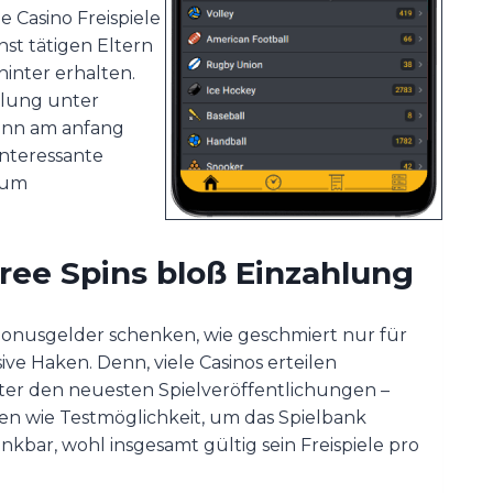
e Casino Freispiele
st tätigen Eltern
inter erhalten.
ahlung unter
dann am anfang
nteressante
zum
ree Spins bloß Einzahlung
Bonusgelder schenken, wie geschmiert nur für
ve Haken. Denn, viele Casinos erteilen
ter den neuesten Spielveröffentlichungen –
lten wie Testmöglichkeit, um das Spielbank
bar, wohl insgesamt gültig sein Freispiele pro