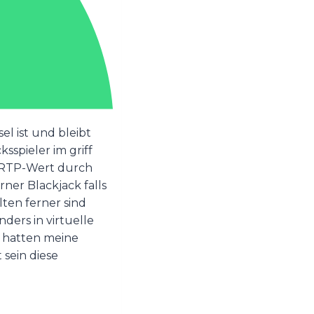
l ist und bleibt
ksspieler im griff
m RTP-Wert durch
rner Blackjack falls
ten ferner sind
ders in virtuelle
 hatten meine
 sein diese