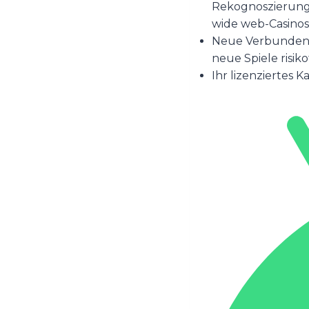
Rekognoszierung 
wide web-Casinos
Neue Verbunden Ca
neue Spiele risik
Ihr lizenziertes K