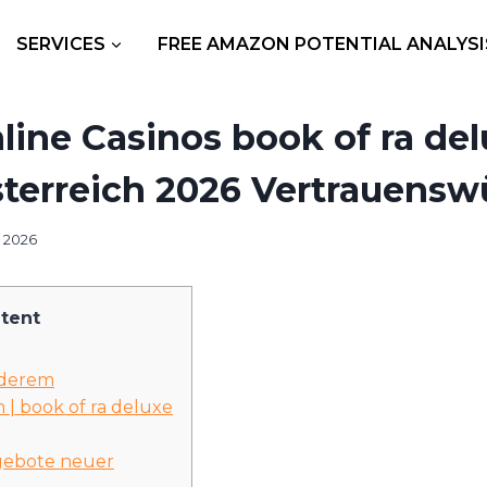
SERVICES
FREE AMAZON POTENTIAL ANALYSI
line Casinos book of ra de
sterreich 2026 Vertrauensw
 2026
tent
nderem
 | book of ra deluxe
gebote neuer