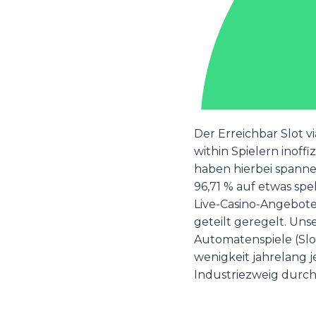
Der Erreichbar Slot 
within Spielern inoffi
haben hierbei spanne
96,71 % auf etwas spe
Live-Casino-Angebote
geteilt geregelt. Uns
Automatenspiele (Sl
wenigkeit jahrelang 
Industriezweig durch