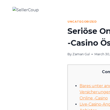
UNCATEGORIZED
Seriöse On
-Casino Ö
By
Zaman Gul
March 30,
Con
Bares unter a
Versicherungen
Online -Casino
Live-Casino-An