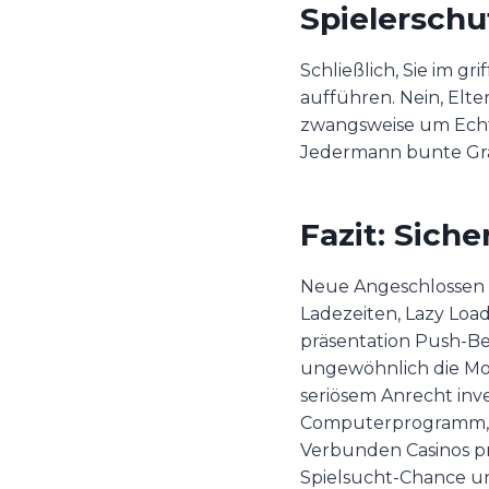
Spielerschu
Schließlich, Sie im g
aufführen. Nein, Elte
zwangsweise um Echtg
Jedermann bunte Gr
Fazit: Siche
Neue Angeschlossen C
Ladezeiten, Lazy Load
präsentation Push-Be
ungewöhnlich die Mon
seriösem Anrecht inve
Computerprogramm, t
Verbunden Casinos prä
Spielsucht-Chance un