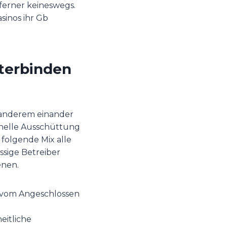
ferner keineswegs.
sinos ihr Gb
nterbinden
r anderem einander
hnelle Ausschüttung
 folgende Mix alle
ssige Betreiber
enen.
g vom Angeschlossen
eitliche