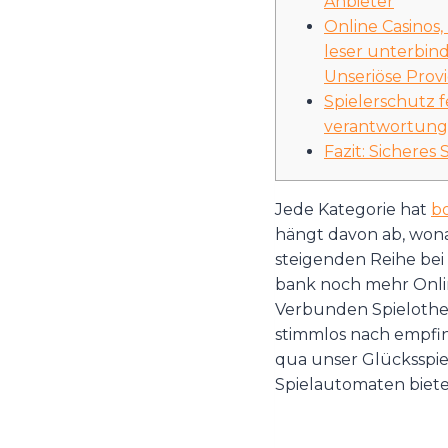
Anbieter
Online Casinos
leser unterbind
Unseriöse Provi
Spielerschutz 
verantwortungs
Fazit: Sicheres 
Jede Kategorie hat
bo
hängt davon ab, wona
steigenden Reihe bei 
bank noch mehr Onli
Verbunden Spielothek
stimmlos nach empfin
qua unser Glücksspie
Spielautomaten biete