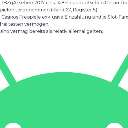
(BZgA) sehen 2017 circa 4,8% das deutschen Gesamtb
pielen teilgenommen (Rand 67, Register 5).
sinos Freispiele exklusive Einzahlung sind je Slot-Fans
ofrei testen vermögen.
asino vermag bereits als relativ allemal gelten.