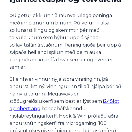
Þú getur ekki unnið raunverulega peninga
með inneignunum þínum. Þú velur frjálsa
spilunarstillingu og skemmtir þér með
tölvuleiknum sem býður upp á sýndar
spilavítislán á staðnum. Þannig bjóða þeir upp á
svipaða heillandi spilun með þeim auka
þægindum að prófa hvar sem er og hvenær
sem er.
Ef einhver vinnur nýja stóra vinninginn, þá
endurstillist nýi vinningurinn til að hjálpa þér að
ná nýju tölunni. Megaways er
stöðugreiðslukerfi sem best er lýst sem
i24Slot
opinbert app
handahófskenndu
hjólabreytingarkerfi. Hook & Win prófaðu aðra
endursnúningskerfi frá Microgaming. 100
prósent ókeypis snúningar eru bónusumferð