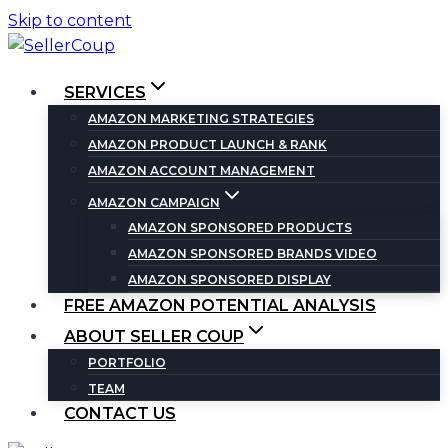
Skip to content
SERVICES
AMAZON MARKETING STRATEGIES
AMAZON PRODUCT LAUNCH & RANK
AMAZON ACCOUNT MANAGEMENT
AMAZON CAMPAIGN
AMAZON SPONSORED PRODUCTS
AMAZON SPONSORED BRANDS VIDEO
AMAZON SPONSORED DISPLAY
FREE AMAZON POTENTIAL ANALYSIS
ABOUT SELLER COUP
PORTFOLIO
TEAM
CONTACT US