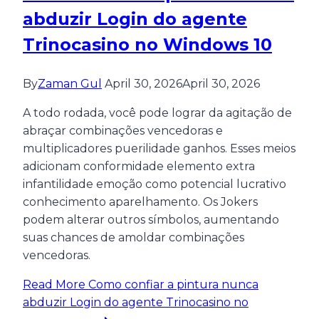
abduzir Login do agente
Trinocasino no Windows 10
By
Zaman Gul
April 30, 2026
April 30, 2026
A todo rodada, você pode lograr da agitação de
abraçar combinações vencedoras e
multiplicadores puerilidade ganhos. Esses meios
adicionam conformidade elemento extra
infantilidade emoção como potencial lucrativo
conhecimento aparelhamento. Os Jokers
podem alterar outros símbolos, aumentando
suas chances de amoldar combinações
vencedoras.
Read More
Como confiar a pintura nunca
abduzir Login do agente Trinocasino no