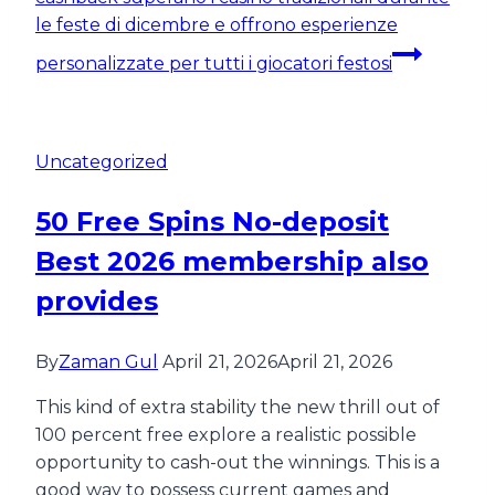
le feste di dicembre e offrono esperienze
personalizzate per tutti i giocatori festosi
Uncategorized
50 Free Spins No-deposit
Best 2026 membership also
provides
By
Zaman Gul
April 21, 2026
April 21, 2026
This kind of extra stability the new thrill out of
100 percent free explore a realistic possible
opportunity to cash-out the winnings. This is a
good way to possess current games and