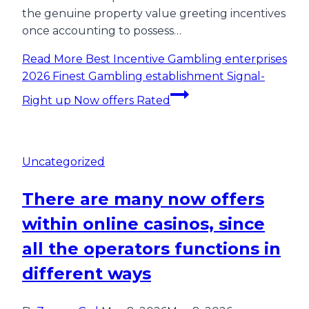
the genuine property value greeting incentives
once accounting to possess…
Read More
Best Incentive Gambling enterprises
2026 Finest Gambling establishment Signal-
Right up Now offers Rated
Uncategorized
There are many now offers
within online casinos, since
all the operators functions in
different ways