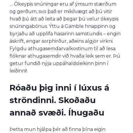
… Ókeypis snúningar eru af ýmsum stærðum
og gerðum, svo það er mikilvægt að þú vitir
hvað þú átt að leita að þegar þú velur ókeypis
snúningabónus. Ýttu á Gamble hnappinn og
byrjaðu að upplifa hasarinn samstundis – engin
áskrift, engar sorphirður, aðeins algjör virkni.
Fylgdu athugasemdarvalkostinum til að lesa
flóknar athugasemdir við hvaða leik sem er. Þú
getur fundið nýja uppáhaldsleikinn þinn í
leiðinni!
Róaðu þig inni í lúxus á
ströndinni. Skoðaðu
annað svæði. Íhugaðu
Þetta mun hjálpa þér að finna þína eigin