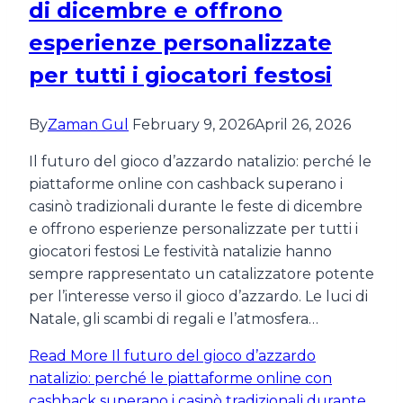
di dicembre e offrono
esperienze personalizzate
per tutti i giocatori festosi
By
Zaman Gul
February 9, 2026
April 26, 2026
Il futuro del gioco d’azzardo natalizio: perché le
piattaforme online con cashback superano i
casinò tradizionali durante le feste di dicembre
e offrono esperienze personalizzate per tutti i
giocatori festosi Le festività natalizie hanno
sempre rappresentato un catalizzatore potente
per l’interesse verso il gioco d’azzardo. Le luci di
Natale, gli scambi di regali e l’atmosfera…
Read More
Il futuro del gioco d’azzardo
natalizio: perché le piattaforme online con
cashback superano i casinò tradizionali durante