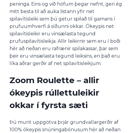
peninga. Eins og við höfum þegar nefnt, geri ég
mitt besta til að auka listann yfir net
spilavítisleiki sem þú getur spilað til gamans í
prufuumhverfi á síðunni okkar. Ókeypis net
spilavítisleikir eru vinsælasta tegund
prufuspilavítisleikja. Allir leikirnir sem eru í boði
hér að neðan eru rafrænir spilakassar, þar sem
þeir eru vinsælasta tegund leiksins, en það eru
líka aðrar gerðir af net spilavítisleikjum.
Zoom Roulette – allir
ókeypis rúllettuleikir
okkar í fyrsta sæti
Þú munt uppgötva þrjár grundvallargerðir af
100% ókeypis snúningabónusum hér að neðan