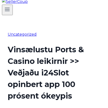
Uncategorized
Vinsælustu Ports &
Casino leikirnir >>
Veðjaðu i24Slot
opinbert app 100
prósent ókeypis